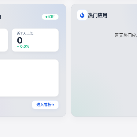
热门应用
势
实时
近7天上架
暂无热门应
0
+ 0.0%
进入看板