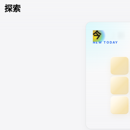
探索
上
日
今
新
NEW TODAY