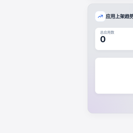
应用上架趋
总应用数
0